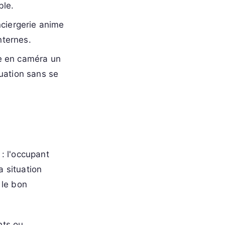
ble.
ciergerie anime
nternes.
 en caméra un
tuation sans se
 : l'occupant
a situation
 le bon
nts ou