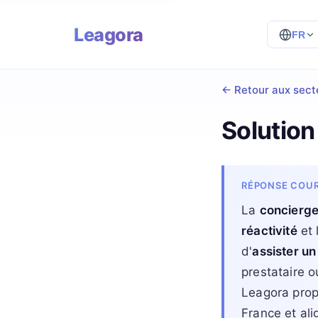
Leagora
FR
←
Retour aux sect
Solution
RÉPONSE COU
La
concierge
réactivité
et 
d'
assister un
prestataire o
Leagora prop
France et al