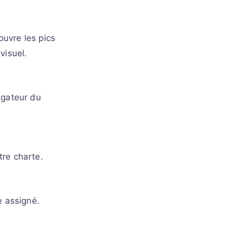
couvre les pics
visuel.
igateur du
tre charte.
e assigné.