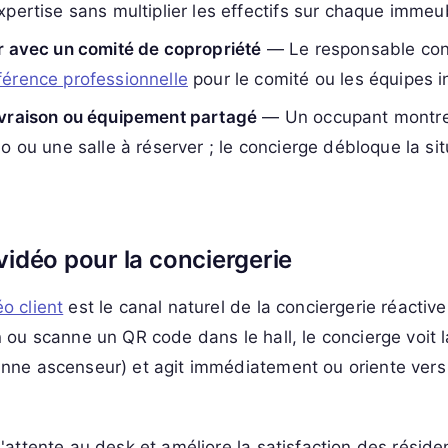
xpertise sans multiplier les effectifs sur chaque immeu
er avec un comité de copropriété
— Le responsable con
férence professionnelle
pour le comité ou les équipes i
ivraison ou équipement partagé
— Un occupant montre
lo ou une salle à réserver ; le concierge débloque la si
vidéo pour la conciergerie
o client
est le canal naturel de la conciergerie réactive
n ou scanne un QR code dans le hall, le concierge voit l
anne ascenseur) et agit immédiatement ou oriente vers
d'attente au desk et améliore la satisfaction des réside