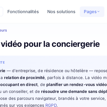
Fonctionnalités
Nos solutions
Pages
eurs
 vidéo pour la conciergerie
RTE
rie
— d'entreprise, de résidence ou hôtelière — repose
la
relation de proximité
, parfois à distance. La vidéo 
 occupant en direct
, de
planifier un rendez-vous vidéo
u un conseiller, et de
résoudre une demande sans dép
ose des parcours navigateur, brandés à votre service
ignés sur vos exigences
RGPD
.