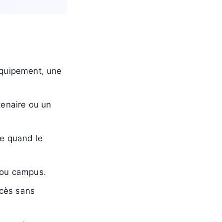
équipement, une
tenaire ou un
me quand le
 ou campus.
ccès sans