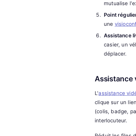
mutualise l'e
Point réguli
une
visiocon
Assistance l
casier, un vé
déplacer.
Assistance 
L'
assistance vidé
clique sur un lie
(colis, badge, p
interlocuteur.
Réduit les files 