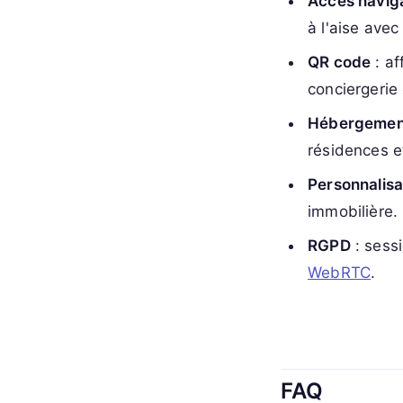
Accès navig
à l'aise avec
QR code
: af
conciergerie
Hébergemen
résidences 
Personnalisa
immobilière.
RGPD
: sess
WebRTC
.
FAQ