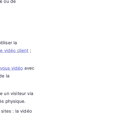
ie ou de
iliser la
e vidéo client
;
vous vidéo
avec
de la
e un visiteur via
ès physique.
ites : la vidéo