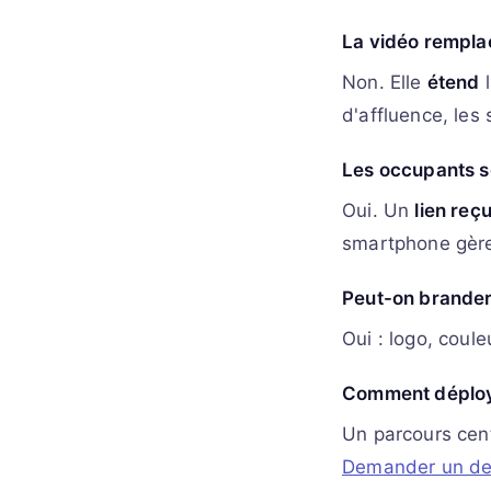
La vidéo remplac
Non. Elle
étend
l
d'affluence, les
Les occupants se
Oui. Un
lien reç
smartphone gère
Peut-on brander 
Oui : logo, coul
Comment déploye
Un parcours cent
Demander un de