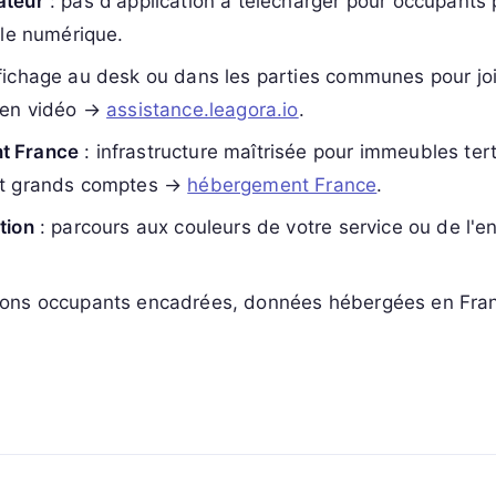
ateur
: pas d'application à télécharger pour occupants
 le numérique.
fichage au desk ou dans les parties communes pour joi
 en vidéo →
assistance.leagora.io
.
t France
: infrastructure maîtrisée pour immeubles tert
et grands comptes →
hébergement France
.
tion
: parcours aux couleurs de votre service ou de l'e
ions occupants encadrées, données hébergées en Fr