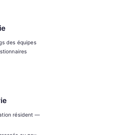
ie
ngs des équipes
stionnaires
ie
cation résident —