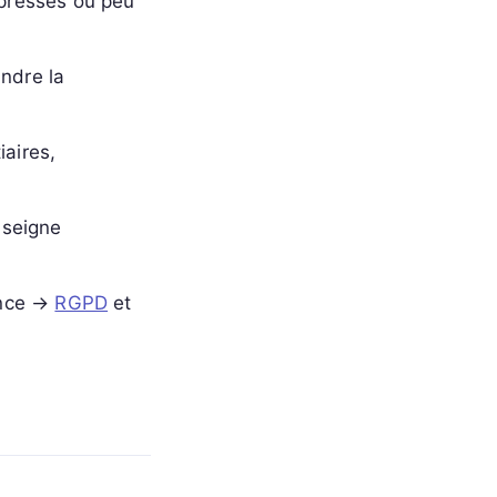
 pressés ou peu
ndre la
iaires,
nseigne
ance →
RGPD
et