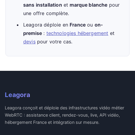
sans installation
et
marque blanche
pour
une offre complète.
Leagora déploie en
France
ou
on-
premise
:
technologies hébergement
et
devis
pour votre cas.
Leagora
Leagora conçoit et déploie des infrastructures vidéo métier
WebRTC : assistance client, rendez-vous, live, API vidéo,
hébergement France et intégration sur mesure.